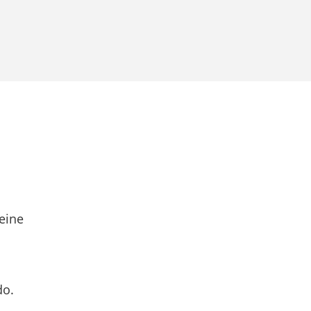
eine
do.