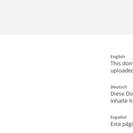
English
This dom
uploaded
Deutsch
Diese Do
Inhalte h
Español
Esta pág